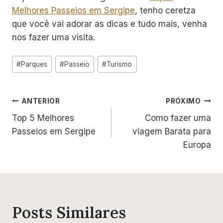
Melhores Passeios em Sergipe
, tenho ceretza
que você vai adorar as dicas e tudo mais, venha
nos fazer uma visita.
Tags
#
Parques
#
Passeio
#
Turismo
do
Post:
Navegação
ANTERIOR
PRÓXIMO
Top 5 Melhores
Como fazer uma
de
Passeios em Sergipe
viagem Barata para
Post
Europa
Posts Similares