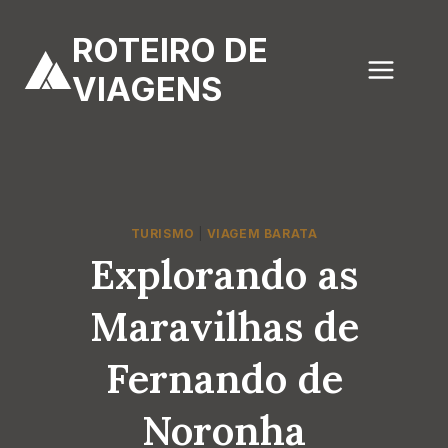
Pular
para
ROTEIRO DE
o
VIAGENS
Conteúdo
TURISMO
|
VIAGEM BARATA
Explorando as
Maravilhas de
Fernando de
Noronha